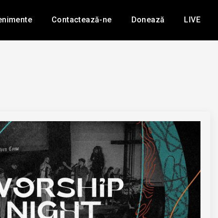
enimente
Contactează-ne
Donează
LIVE